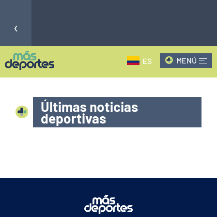
‹
MENÚ
ES
CLAUSURA - 3
CLAUSURA - 3
0
-
QUI
PAT
LIGA
0
-
PROFESIONAL
INT
BAR
ARGENTINA
Últimas noticias
deportivas
›