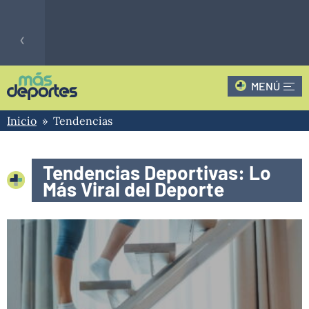
‹
MENÚ
Fútbol
CLAUSURA - 2
0
TIG
LIGA
Hoy
Inicio
» Tendencias
0
PROFESIONAL
BEL
ARGENTINA
Tendencias Deportivas: Lo
›
Más Viral del Deporte