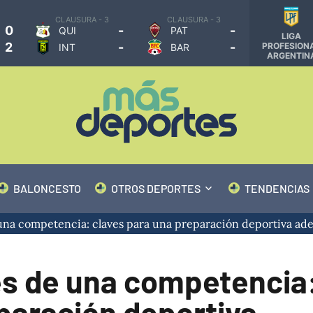
CLAUSURA - 3
CLAUSURA - 3
0
-
-
QUI
PAT
LIGA
2
-
-
PROFESION
INT
BAR
ARGENTIN
BALONCESTO
OTROS DEPORTES
TENDENCIAS
na competencia: claves para una preparación deportiva ad
s de una competencia
paración deportiva