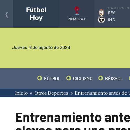
‹
Fútbol
CLAUSURA - 3
REA
Hoy
PRIMERA B
IND
Jueves,
6 de agosto de 2026
FÚTBOL
CICLISMO
BÉISBOL
Inicio
»
Otros Deportes
» Entrenamiento antes de u
Entrenamiento ante
claves para una pre