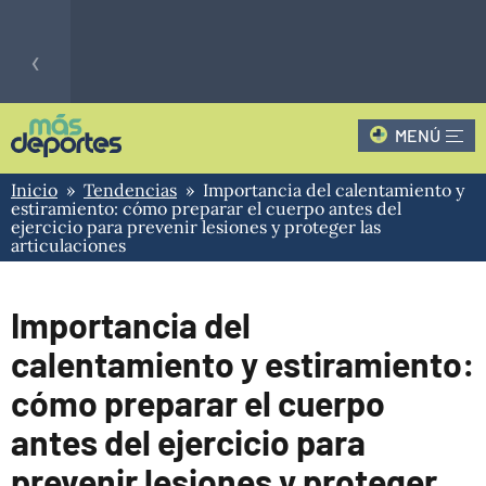
‹
MENÚ
Fútbol
CLAUSURA - 2
0
TIG
LIGA
Hoy
Inicio
»
Tendencias
» Importancia del calentamiento y
0
PROFESIONAL
BEL
estiramiento: cómo preparar el cuerpo antes del
ARGENTINA
ejercicio para prevenir lesiones y proteger las
articulaciones
›
Importancia del
calentamiento y estiramiento:
cómo preparar el cuerpo
antes del ejercicio para
prevenir lesiones y proteger