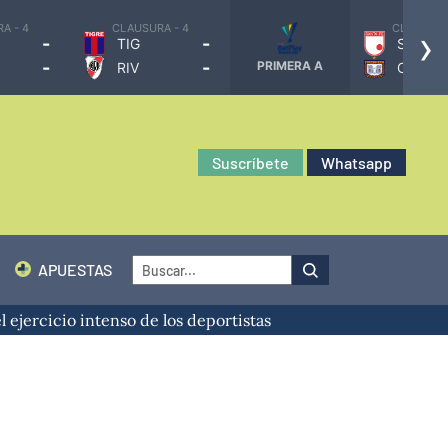
›
A - 4
CLAUSURA - 4
CLAUSURA
-
-
TIG
SAN
-
-
PRIMERA A
RIV
CHI
Suscríbete
Whatsapp
APUESTAS
 ejercicio intenso de los deportistas