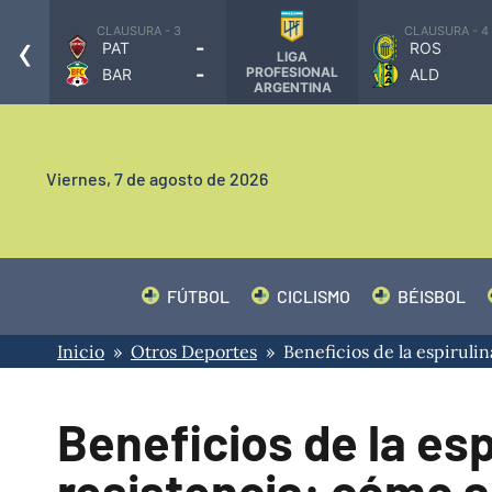
‹
3
CLAUSURA - 3
CLAUSURA - 4
-
-
PAT
ROS
LIGA
-
-
PROFESIONAL
BAR
ALD
ARGENTINA
Viernes,
7 de agosto de 2026
FÚTBOL
CICLISMO
BÉISBOL
Inicio
»
Otros Deportes
» Beneficios de la espirulin
Beneficios de la esp
resistencia: cómo a