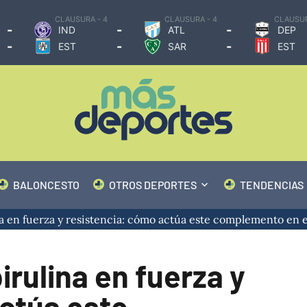
CLAUSURA - 4
CLAUSURA - 4
CLAUSUR
-
-
-
IND
ATL
DEP
-
-
-
EST
SAR
EST
BALONCESTO
OTROS DEPORTES
TENDENCIAS
a en fuerza y resistencia: cómo actúa este complemento en el
irulina en fuerza y
ctúa este