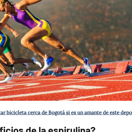
tar bicicleta cerca de Bogotá si es un amante de este depo
icios de la espirulina?