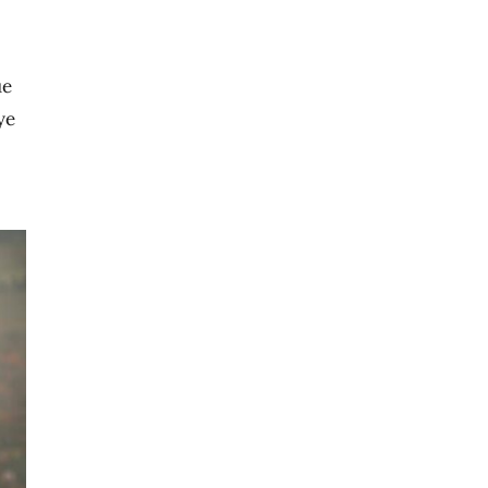
ue
ye