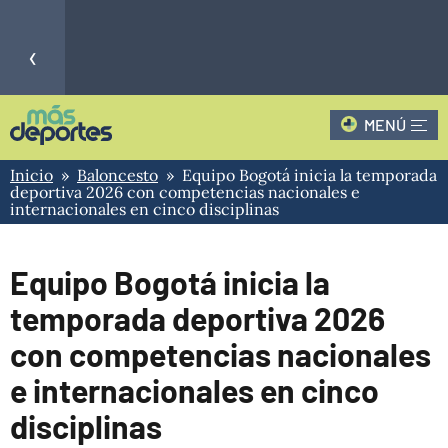
‹
MENÚ
CLAUSURA - 4
CLAUSURA - 3
-
0
ROS
ONC
Inicio
»
Baloncesto
» Equipo Bogotá inicia la temporada
-
1
PRIMERA A
ALD
AME
deportiva 2026 con competencias nacionales e
internacionales en cinco disciplinas
›
Equipo Bogotá inicia la
temporada deportiva 2026
con competencias nacionales
e internacionales en cinco
disciplinas