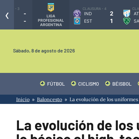
‹
3
CLAUSURA - 4
CLAUSURA - 4
-
2
IND
ATL
LIGA
-
1
PROFESIONAL
EST
SAR
ARGENTINA
Sábado,
8 de agosto de 2026
FÚTBOL
CICLISMO
BÉISBOL
Inicio
»
Baloncesto
» La evolución de los uniformes e
La evolución de los
lo básico al high-te