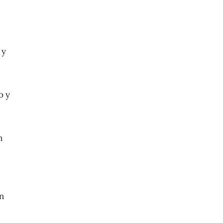
 y
o y
n
en