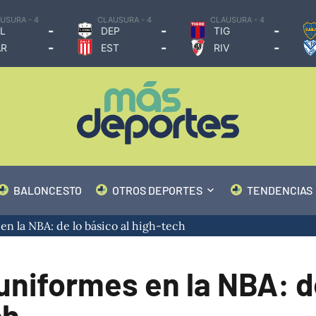
CLAUSURA - 4
CLAUSURA - 4
CLAUSUR
-
-
-
DEP
TIG
BOC
-
-
-
EST
RIV
VEL
BALONCESTO
OTROS DEPORTES
TENDENCIAS
n la NBA: de lo básico al high-tech
 uniformes en la NBA: 
ch