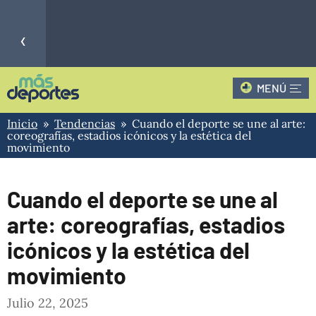
‹
MENÚ
CLAUSURA - 4
CLAUSURA - 4
-
-
IND
JUN
Inicio
»
Tendencias
» Cuando el deporte se une al arte:
-
-
PRIMERA B
MIL
DEP
coreografías, estadios icónicos y la estética del
movimiento
›
Cuando el deporte se une al
arte: coreografías, estadios
icónicos y la estética del
movimiento
Julio 22, 2025