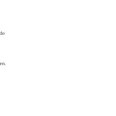
ndo
a
en.