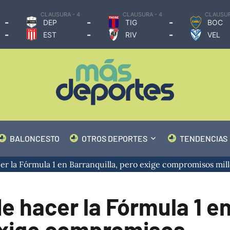
CLAUSURA - 4
CLAUSURA - 4
CLAUSUR
-
-
-
DEP
TIG
BOC
-
-
-
EST
RIV
VEL
BALONCESTO
OTROS DEPORTES
TENDENCIAS
r la Fórmula 1 en Barranquilla, pero exige compromisos mil
e hacer la Fórmula 1 e
 exige compromisos