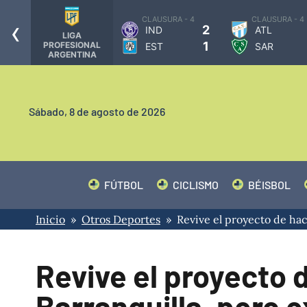
‹
3
CLAUSURA - 4
CLAUSURA - 4
-
2
IND
ATL
LIGA
-
1
PROFESIONAL
EST
SAR
ARGENTINA
Sábado,
8 de agosto de 2026
FÚTBOL
CICLISMO
BÉISBOL
Inicio
»
Otros Deportes
» Revive el proyecto de hace
Revive el proyecto d
Barranquilla, pero