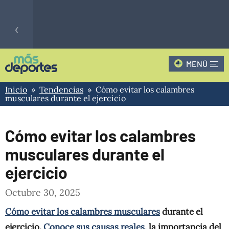
‹
MENÚ
Fútbol
CLAUSURA - 3
0
QUI
Hoy
Inicio
»
Tendencias
» Cómo evitar los calambres
0
PRIMERA B
INT
musculares durante el ejercicio
›
Cómo evitar los calambres
musculares durante el
ejercicio
Octubre 30, 2025
Cómo evitar los calambres musculares
durante el
ejercicio.
Conoce sus causas reales,
la importancia del