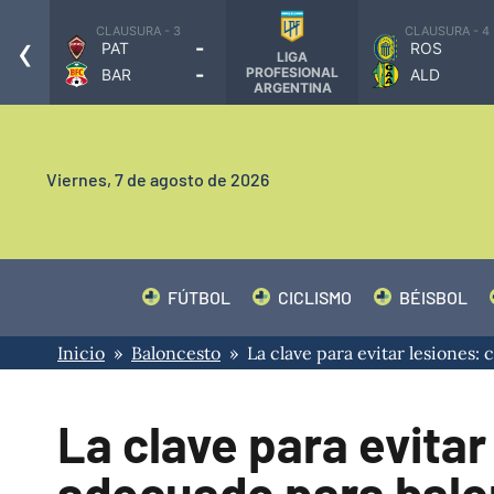
‹
3
CLAUSURA - 3
CLAUSURA - 4
-
-
PAT
ROS
LIGA
-
-
PROFESIONAL
BAR
ALD
ARGENTINA
Viernes,
7 de agosto de 2026
FÚTBOL
CICLISMO
BÉISBOL
Inicio
»
Baloncesto
» La clave para evitar lesiones:
La clave para evitar
adecuado para bal