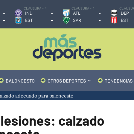
CLAUSURA - 4
CLAUSURA - 4
CLAUSUR
-
-
-
IND
ATL
DEP
-
-
-
EST
SAR
EST
BALONCESTO
OTROS DEPORTES
TENDENCIAS
 calzado adecuado para baloncesto
 lesiones: calzado
oncesto