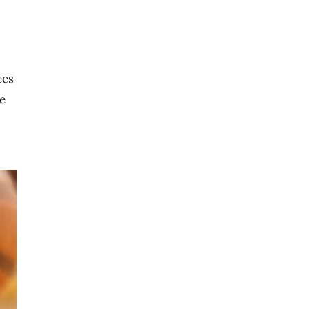
ces
ue