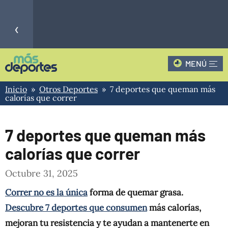
‹
MENÚ
CLAUSURA - 3
CLAUSURA - 4
-
-
PAT
ROS
LIGA
Inicio
»
Otros Deportes
» 7 deportes que queman más
-
-
PROFESIONAL
BAR
ALD
calorías que correr
ARGENTINA
›
7 deportes que queman más
calorías que correr
Octubre 31, 2025
Correr no es la única
forma de quemar grasa.
Descubre 7 deportes que consumen
más calorías,
mejoran tu resistencia y te ayudan a mantenerte en