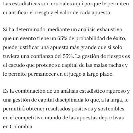
Las estadísticas son cruciales aquí porque le permiten
cuantificar el riesgo y el valor de cada apuesta.
Si ha determinado, mediante un análisis exhaustivo,
que un evento tiene un 65% de probabilidad de éxito,
puede justificar una apuesta más grande que si solo
tuviera una confianza del 55%. La gestión de riesgos es
el escudo que protege su capital de las malas rachas y
le permite permanecer en el juego a largo plazo.
Es la combinación de un análisis estadístico riguroso y
una gestión de capital disciplinada lo que, a la larga, le
permitirá obtener resultados positivos y sostenibles
en el competitivo mundo de las apuestas deportivas
en Colombia.