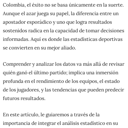
Colombia, el éxito no se basa únicamente en la suerte.
Aunque el azar juega su papel, la diferencia entre un
apostador esporádico y uno que logra resultados
sostenidos radica en la capacidad de tomar decisiones
informadas. Aquí es donde las estadísticas deportivas
se convierten en su mejor aliado.
Comprender y analizar los datos va más allá de revisar
quién ganó el último partido; implica una inmersión
profunda en el rendimiento de los equipos, el estado
de los jugadores, y las tendencias que pueden predecir
futuros resultados.
En este artículo, le guiaremos a través de la
importancia de integrar el análisis estadístico en su