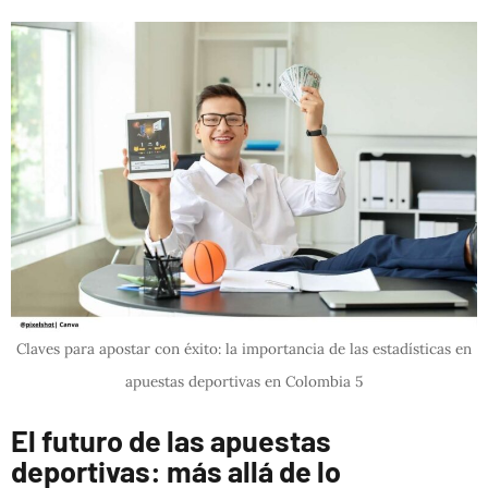
Claves para apostar con éxito: la importancia de las estadísticas en
apuestas deportivas en Colombia 5
El futuro de las apuestas
deportivas: más allá de lo