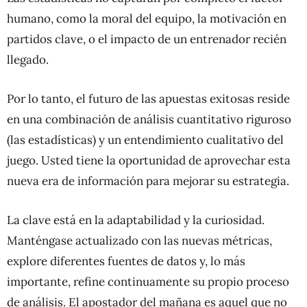
humano, como la moral del equipo, la motivación en
partidos clave, o el impacto de un entrenador recién
llegado.
Por lo tanto, el futuro de las apuestas exitosas reside
en una combinación de análisis cuantitativo riguroso
(las estadísticas) y un entendimiento cualitativo del
juego. Usted tiene la oportunidad de aprovechar esta
nueva era de información para mejorar su estrategia.
La clave está en la adaptabilidad y la curiosidad.
Manténgase actualizado con las nuevas métricas,
explore diferentes fuentes de datos y, lo más
importante, refine continuamente su propio proceso
de análisis. El apostador del mañana es aquel que no