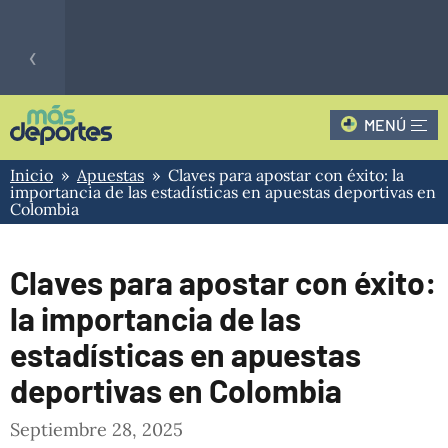
‹
MENÚ
Fútbol
CLAUSURA - 3
1
QUI
Hoy
Inicio
»
Apuestas
» Claves para apostar con éxito: la
1
PRIMERA B
INT
importancia de las estadísticas en apuestas deportivas en
Colombia
›
Claves para apostar con éxito:
la importancia de las
estadísticas en apuestas
deportivas en Colombia
Septiembre 28, 2025