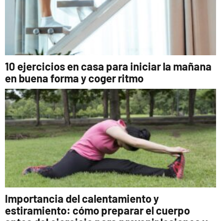
10 ejercicios en casa para iniciar la mañana
en buena forma y coger ritmo
Importancia del calentamiento y
estiramiento: cómo preparar el cuerpo