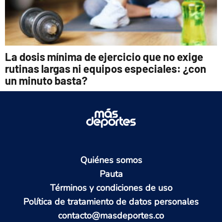
La dosis mínima de ejercicio que no exige
rutinas largas ni equipos especiales: ¿con
un minuto basta?
Quiénes somos
Pauta
Términos y condiciones de uso
Política de tratamiento de datos personales
contacto@masdeportes.co