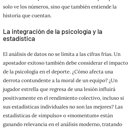
solo ve los números, sino que también entiende la
historia que cuentan.
La integración de la psicología y la
estadística
El análisis de datos no se limita a las cifras frías. Un
apostador exitoso también debe considerar el impacto
de la psicología en el deporte. ¿Cómo afecta una
derrota contundente a la moral de un equipo? ¿Un
jugador estrella que regresa de una lesión influirá
positivamente en el rendimiento colectivo, incluso si
sus estadísticas individuales no son las mejores? Las
estadísticas de «impulso» o «momentum» están
ganando relevancia en el análisis moderno, tratando