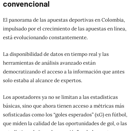
convencional
El panorama de las apuestas deportivas en Colombia,
impulsado por el crecimiento de las apuestas en línea,
está evolucionando constantemente.
La disponibilidad de datos en tiempo real y las
herramientas de análisis avanzado están
democratizando el acceso a la información que antes
solo estaba al alcance de expertos.
Los apostadores ya no se limitan a las estadísticas
básicas, sino que ahora tienen acceso a métricas más
sofisticadas como los “goles esperados” (xG) en fútbol,
que miden la calidad de las oportunidades de gol, o las