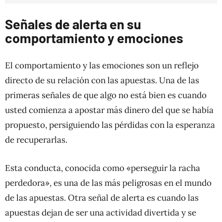
Señales de alerta en su
comportamiento y emociones
El comportamiento y las emociones son un reflejo
directo de su relación con las apuestas. Una de las
primeras señales de que algo no está bien es cuando
usted comienza a apostar más dinero del que se había
propuesto, persiguiendo las pérdidas con la esperanza
de recuperarlas.
Esta conducta, conocida como «perseguir la racha
perdedora», es una de las más peligrosas en el mundo
de las apuestas. Otra señal de alerta es cuando las
apuestas dejan de ser una actividad divertida y se