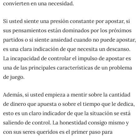
convierten en una necesidad.
Si usted siente una presión constante por apostar, si
sus pensamientos están dominados por los próximos
partidos o si siente ansiedad cuando no puede apostar,
es una clara indicación de que necesita un descanso.
La incapacidad de controlar el impulso de apostar es
una de las principales características de un problema
de juego.
Además, si usted empieza a mentir sobre la cantidad
de dinero que apuesta o sobre el tiempo que le dedica,
esto es un claro indicador de que la situación se está
saliendo de control. La honestidad consigo mismo y
con sus seres queridos es el primer paso para