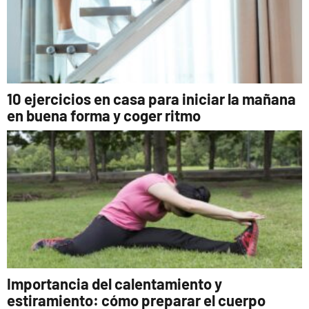
10 ejercicios en casa para iniciar la mañana
en buena forma y coger ritmo
Importancia del calentamiento y
estiramiento: cómo preparar el cuerpo