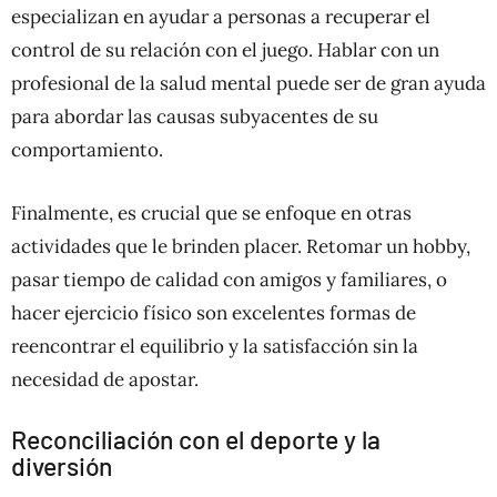
especializan en ayudar a personas a recuperar el
control de su relación con el juego. Hablar con un
profesional de la salud mental puede ser de gran ayuda
para abordar las causas subyacentes de su
comportamiento.
Finalmente, es crucial que se enfoque en otras
actividades que le brinden placer. Retomar un hobby,
pasar tiempo de calidad con amigos y familiares, o
hacer ejercicio físico son excelentes formas de
reencontrar el equilibrio y la satisfacción sin la
necesidad de apostar.
Reconciliación con el deporte y la
diversión