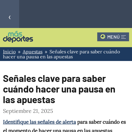
‹
MENÚ
CLAUSURA - 4
CLAUSURA - 4
2
0
IND
ATL
LIGA
Inicio
»
Apuestas
» Señales clave para saber cuándo
1
2
PROFESIONAL
EST
SAR
hacer una pausa en las apuestas
ARGENTINA
›
Señales clave para saber
cuándo hacer una pausa en
las apuestas
Septiembre 21, 2025
Identifique las señales de alerta
para saber cuándo es
el momento de hacer una pausa en las apuestas