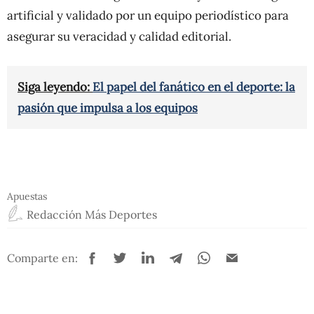
artificial y validado por un equipo periodístico para
asegurar su veracidad y calidad editorial.
Siga leyendo:
El papel del fanático en el deporte: la
pasión que impulsa a los equipos
Apuestas
Redacción Más Deportes
Comparte en: