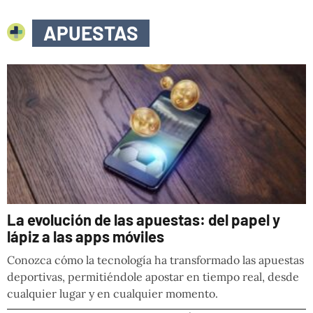
APUESTAS
La evolución de las apuestas: del papel y
lápiz a las apps móviles
Conozca cómo la tecnología ha transformado las apuestas
deportivas, permitiéndole apostar en tiempo real, desde
cualquier lugar y en cualquier momento.