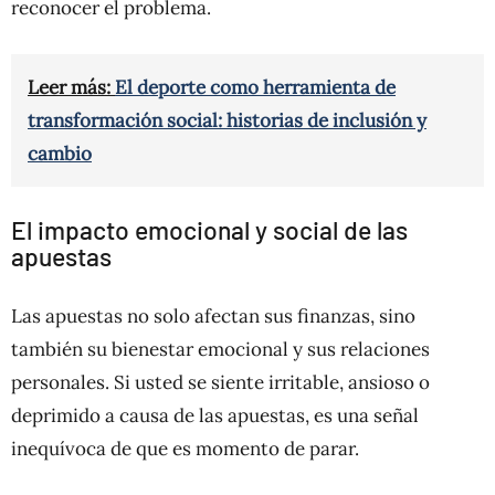
reconocer el problema.
Leer más:
El deporte como herramienta de
transformación social: historias de inclusión y
cambio
El impacto emocional y social de las
apuestas
Las apuestas no solo afectan sus finanzas, sino
también su bienestar emocional y sus relaciones
personales. Si usted se siente irritable, ansioso o
deprimido a causa de las apuestas, es una señal
inequívoca de que es momento de parar.