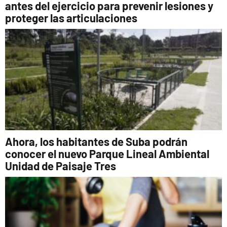
antes del ejercicio para prevenir lesiones y
proteger las articulaciones
Ahora, los habitantes de Suba podrán
conocer el nuevo Parque Lineal Ambiental
Unidad de Paisaje Tres