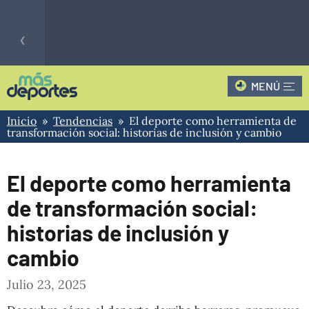
‹
MENÚ
Fútbol
CLAUSURA - 4
0
IND
LIGA
Hoy
Inicio
»
Tendencias
» El deporte como herramienta de
1
PROFESIONAL
PLA
transformación social: historias de inclusión y cambio
ARGENTINA
›
El deporte como herramienta
de transformación social:
historias de inclusión y
cambio
Julio 23, 2025