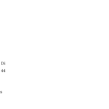
 Di
 44
es