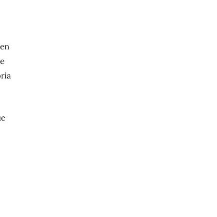
 en
de
ria
ue