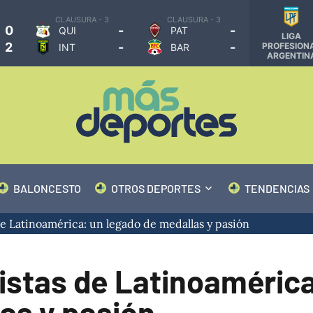
CLAUSURA - 3
CLAUSURA - 3
0
-
-
QUI
PAT
LIGA
2
-
-
PROFESION
INT
BAR
ARGENTIN
BALONCESTO
OTROS DEPORTES
TENDENCIAS
e Latinoamérica: un legado de medallas y pasión
istas de Latinoaméric
as y pasión