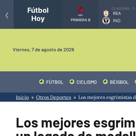
‹
Fútbol
CLAUSURA - 3
REA
Hoy
PRIMERA B
IND
Viernes,
7 de agosto de 2026
FÚTBOL
CICLISMO
BÉISBOL
Inicio
»
Otros Deportes
» Los mejores esgrimistas d
Los mejores esgrim
un legado de medall