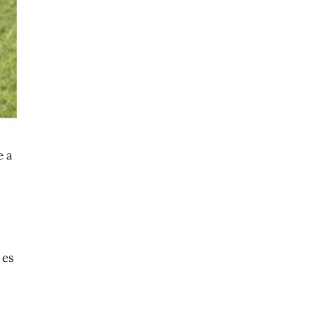
e a
 es