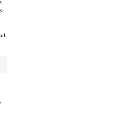
no
ga
ad,
s