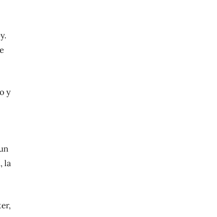
y.
se
o y
 un
 la
er,