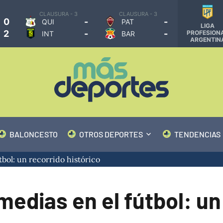
CLAUSURA - 3
CLAUSURA - 3
0
-
-
QUI
PAT
LIGA
2
-
-
PROFESION
INT
BAR
ARGENTIN
BALONCESTO
OTROS DEPORTES
TENDENCIAS
tbol: un recorrido histórico
medias en el fútbol: un