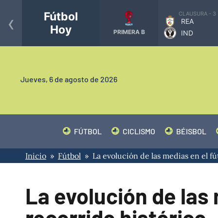
‹
Fútbol
CLAUSURA - 3
REA
Hoy
PRIMERA B
IND
Jueves,
6 de agosto de 2026
FÚTBOL
CICLISMO
BÉISBOL
Inicio
»
Fútbol
» La evolución de las medias en el fú
La evolución de las 
recorrido histórico