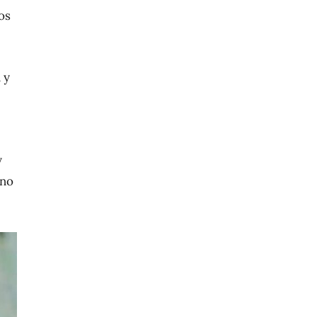
os
 y
y
ino