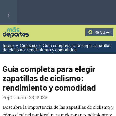
‹
MENÚ
Fútbol
CLAUSURA - 3
0
REA
Hoy
Inicio
»
Ciclismo
» Guía completa para elegir zapatillas
2
PRIMERA B
IND
de ciclismo: rendimiento y comodidad
›
Guía completa para elegir
zapatillas de ciclismo:
rendimiento y comodidad
Septiembre 23, 2025
Descubra la importancia de las zapatillas de ciclismo y
cómo elegir el par ideal para mejorar su rendimiento y