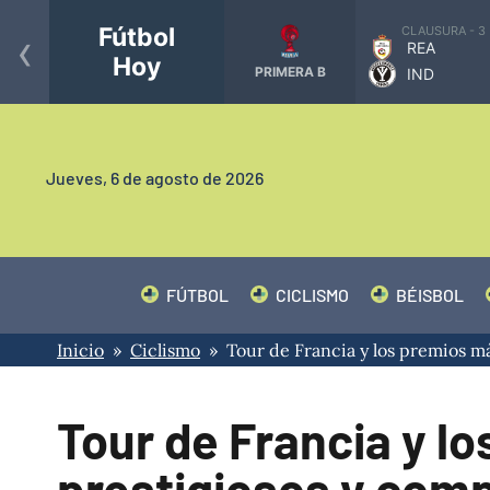
‹
Fútbol
CLAUSURA - 3
REA
Hoy
PRIMERA B
IND
Jueves,
6 de agosto de 2026
FÚTBOL
CICLISMO
BÉISBOL
Inicio
»
Ciclismo
» Tour de Francia y los premios más
Tour de Francia y l
prestigiosos y comp