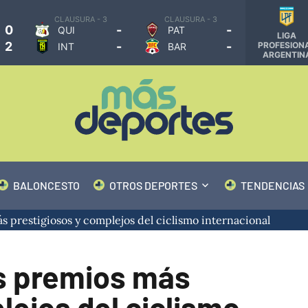
CLAUSURA - 3
CLAUSURA - 3
0
-
-
QUI
PAT
LIGA
2
-
-
PROFESION
INT
BAR
ARGENTIN
BALONCESTO
OTROS DEPORTES
TENDENCIAS
 prestigiosos y complejos del ciclismo internacional
os premios más
lejos del ciclismo