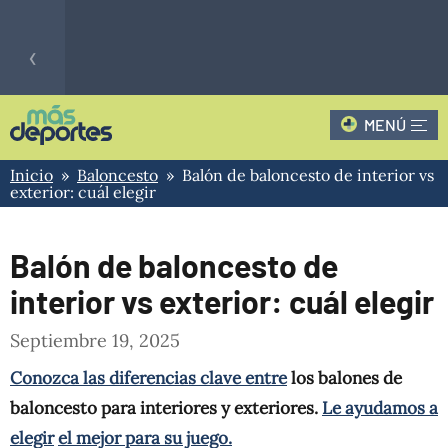
‹
MENÚ
Fútbol
CLAUSURA - 3
1
QUI
Hoy
Inicio
»
Baloncesto
» Balón de baloncesto de interior vs
1
PRIMERA B
INT
exterior: cuál elegir
›
Balón de baloncesto de
interior vs exterior: cuál elegir
Septiembre 19, 2025
Conozca las diferencias clave entre
los balones de
baloncesto para interiores y exteriores.
Le ayudamos a
elegir
el mejor para su juego.